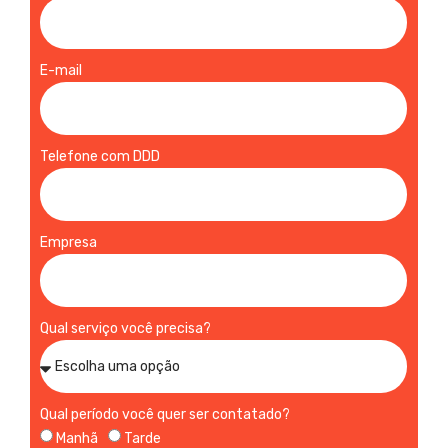
E-mail
Telefone com DDD
Empresa
Qual serviço você precisa?
Qual período você quer ser contatado?
Manhã
Tarde