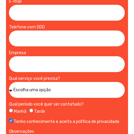
E-mail
Telefone com DDD
Empresa
Qual serviço você precisa?
Qual período você quer ser contatado?
Manhã
Tarde
Tenho conhecimento e aceito a política de privacidade
Observações