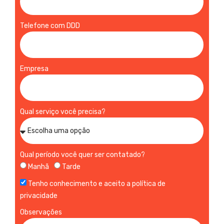
Telefone com DDD
Empresa
Qual serviço você precisa?
Qual período você quer ser contatado?
Manhã
Tarde
Tenho conhecimento e aceito a política de
privacidade
Observações