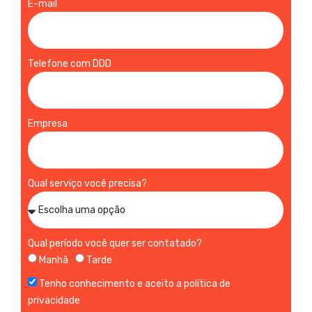
E-mail
Telefone com DDD
Empresa
Qual serviço você precisa?
Qual período você quer ser contatado?
Manhã
Tarde
Tenho conhecimento e aceito a política de
privacidade