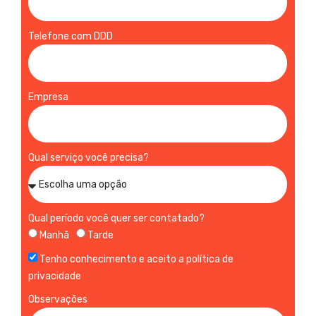
Telefone com DDD
Empresa
Qual serviço você precisa?
Qual período você quer ser contatado?
Manhã
Tarde
Tenho conhecimento e aceito a política de
privacidade
Observações