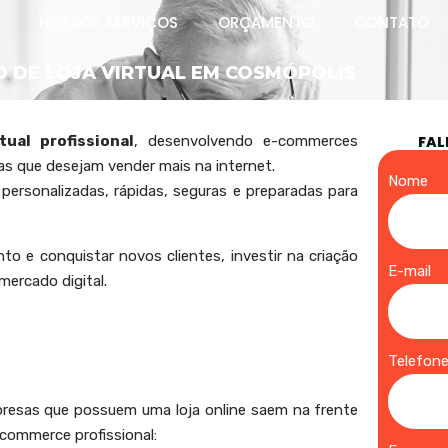
NOSSOS SERVIÇOS
ORÇAMENTO
CONTATO
O DE LOJA VIRTUAL EM COSMÓPOLIS
tual profissional
, desenvolvendo e-commerces
FAL
s que desejam vender mais na internet.
Nome
personalizadas, rápidas, seguras e preparadas para
o e conquistar novos clientes, investir na criação
E-mail
mercado digital.
Telefon
mpresas que possuem uma loja online saem na frente
-commerce profissional: