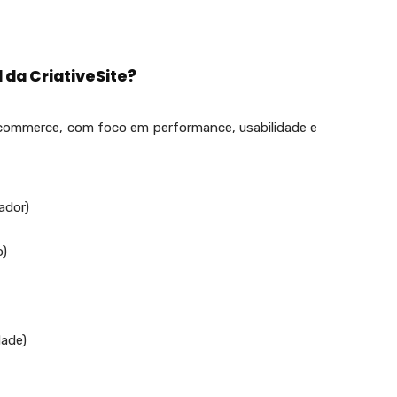
l da CriativeSite?
commerce, com foco em performance, usabilidade e
ador)
o)
dade)