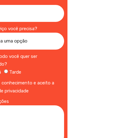
a
viço você precisa?
íodo você quer ser
do?
ã
Tarde
 conhecimento e aceito a
 de privacidade
ções