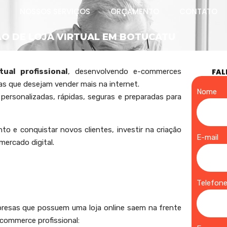
NOSSOS SERVIÇOS
ORÇAMENTO
CONTATO
O DE LOJA VIRTUAL EM BOTUCATU
tual profissional
, desenvolvendo e-commerces
FAL
s que desejam vender mais na internet.
Nome
personalizadas, rápidas, seguras e preparadas para
o e conquistar novos clientes, investir na criação
E-mail
mercado digital.
Telefon
mpresas que possuem uma loja online saem na frente
-commerce profissional: