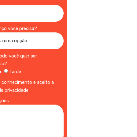
a
viço você precisa?
íodo você quer ser
do?
ã
Tarde
 conhecimento e aceito a
 de privacidade
ções