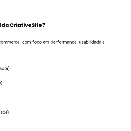
l da CriativeSite?
commerce, com foco em performance, usabilidade e
ador)
o)
dade)