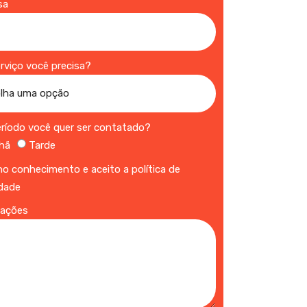
sa
erviço você precisa?
eríodo você quer ser contatado?
hã
Tarde
o conhecimento e aceito a política de
idade
vações