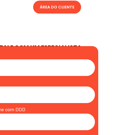
ÁREA DO CLIENTE
FALE COM UM ESPECIALISTA
one com DDD