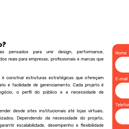
NOSSOS SERVIÇOS
ORÇAMENTO
CONTATO
CRIAÇÃO DE SITE
o?
ais pensados para unir design, performance,
Nome
os reais para empresas, profissionais e marcas que
 é construir estruturas estratégicas que ofereçam
E-mail
ário e facilidade de gerenciamento. Cada projeto é
egócio, o perfil do público e a necessidade de
Telef
der desde sites institucionais até lojas virtuais,
alizados. Dependendo da necessidade do projeto,
arantir escalabilidade, desempenho e flexibilidade