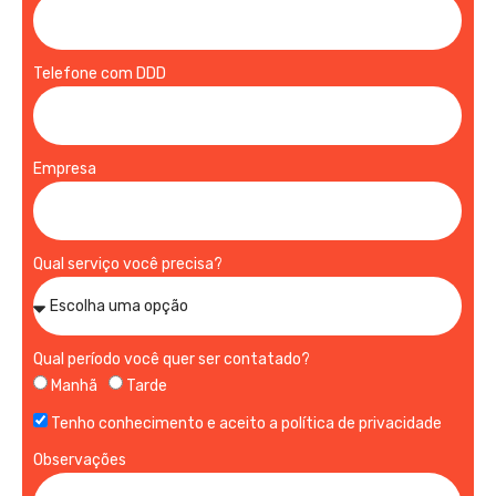
Telefone com DDD
Empresa
Qual serviço você precisa?
Qual período você quer ser contatado?
Manhã
Tarde
Tenho conhecimento e aceito a política de privacidade
Observações