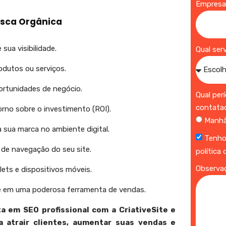
Empres
usca Orgânica
sua visibilidade.
Qual ser
odutos ou serviços.
portunidades de negócio.
Qual per
contata
rno sobre o investimento (ROI).
Manh
a sua marca no ambiente digital.
Tenho
 de navegação do seu site.
política
Observa
ets e dispositivos móveis.
te em uma poderosa ferramenta de vendas.
ta em SEO profissional com a CriativeSite e
 atrair clientes, aumentar suas vendas e