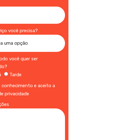
a
viço você precisa?
íodo você quer ser
do?
ã
Tarde
 conhecimento e aceito a
 de privacidade
ções