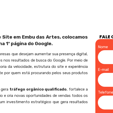
NOSSOS SERVIÇOS
ORÇAMENTO
CONTATO
AÇÃO DE SITE EM EMBU DAS ARTES
FALE 
e Site em Embu das Artes, colocamos
a 1ª página do Google.
Nome
presas que desejam aumentar sua presença digital,
ções nos resultados de busca do Google. Por meio de
ia da velocidade, estrutura do site e experiência
E-mail
te por quem está procurando pelos seus produtos
s gera
tráfego orgânico qualificado
, fortalece a
Telefon
cio e cria novas oportunidades de vendas todos os
um investimento estratégico que gera resultados