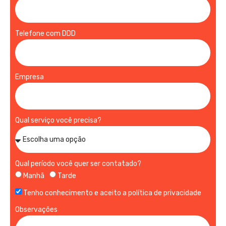
Telefone com DDD
Empresa
Qual serviço você precisa?
Qual período você quer ser contatado?
Manhã
Tarde
Tenho conhecimento e aceito a política de privacidade
Observações