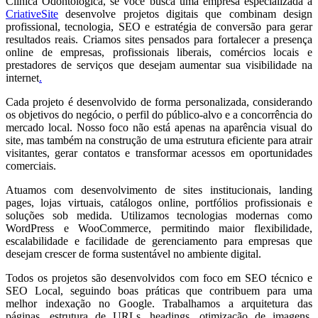
Clínica Odontológica, se você busca uma empresa especializada a
CriativeSite
desenvolve projetos digitais que combinam design
profissional, tecnologia, SEO e estratégia de conversão para gerar
resultados reais. Criamos sites pensados para fortalecer a presença
online de empresas, profissionais liberais, comércios locais e
prestadores de serviços que desejam aumentar sua visibilidade na
internet
.
Cada projeto é desenvolvido de forma personalizada, considerando
os objetivos do negócio, o perfil do público-alvo e a concorrência do
mercado local. Nosso foco não está apenas na aparência visual do
site, mas também na construção de uma estrutura eficiente para atrair
visitantes, gerar contatos e transformar acessos em oportunidades
comerciais.
Atuamos com desenvolvimento de sites institucionais, landing
pages, lojas virtuais, catálogos online, portfólios profissionais e
soluções sob medida. Utilizamos tecnologias modernas como
WordPress e WooCommerce, permitindo maior flexibilidade,
escalabilidade e facilidade de gerenciamento para empresas que
desejam crescer de forma sustentável no ambiente digital.
Todos os projetos são desenvolvidos com foco em SEO técnico e
SEO Local, seguindo boas práticas que contribuem para uma
melhor indexação no Google. Trabalhamos a arquitetura das
páginas, estrutura de URLs, headings, otimização de imagens,