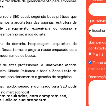
de e facilidade de gerenciamento para empresas
al.
nico e SEO Local, seguindo boas práticas que
Qual servi
amos a arquitetura das páginas, estrutura de
e carregamento, experiência do usuário e
esempenho orgânico do site.
Qual perío
ha do domínio, hospedagem, arquitetura da
contatad
. Dessa forma, o projeto nasce preparado para
Manhã
s mecanismos de busca.
Tenho c
de sites profissionais, a
CriativeSite
atende
política de
lvim, Cidade Patriarca e toda a Zona Leste de
ance, posicionamento e geração de negócios.
Observaçõ
al, rápido, seguro e otimizado para SEO pode
 no mercado local.
 em resultados, com compromisso,
 Solicite sua proposta!