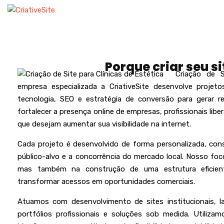
HOME
EMPRESA
CRIAÇÃO
Porque criar seu s
Criação de 
empresa especializada a
CriativeSite
desenvolve projetos
tecnologia, SEO e estratégia de conversão para gerar r
fortalecer a presença online de empresas, profissionais libe
que desejam aumentar sua visibilidade na internet
.
Cada projeto é desenvolvido de forma personalizada, cons
público-alvo e a concorrência do mercado local. Nosso foc
mas também na construção de uma estrutura eficiente
transformar acessos em oportunidades comerciais.
Atuamos com desenvolvimento de sites institucionais, lan
portfólios profissionais e soluções sob medida. Utili