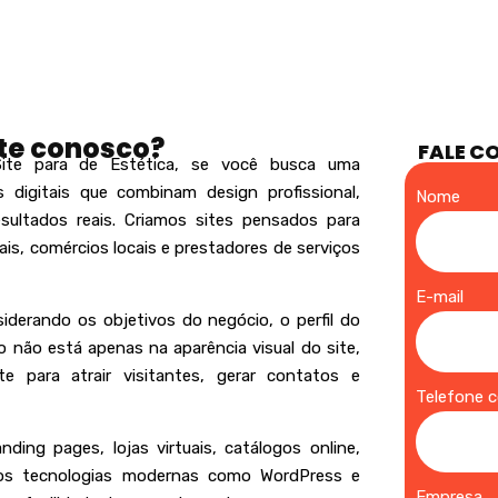
NOSSOS SERVIÇOS
ORÇAMENTO
CONTATO
 DE SITE PARA CLÍNICA DE ESTÉTICA
ite conosco?
FALE C
Site para de Estética, se você busca uma
 digitais que combinam design profissional,
Nome
esultados reais. Criamos sites pensados para
rais, comércios locais e prestadores de serviços
E-mail
iderando os objetivos do negócio, o perfil do
o não está apenas na aparência visual do site,
 para atrair visitantes, gerar contatos e
Telefone 
ding pages, lojas virtuais, catálogos online,
zamos tecnologias modernas como WordPress e
Empresa