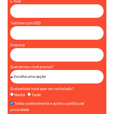
E-mail
Telefone com DDD
Empresa
Qual serviço você precisa?
Qual período você quer ser contatado?
Manhã
Tarde
Tenho conhecimento e aceito a política de
privacidade